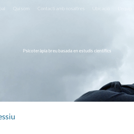
pal
Qui som
Contacti amb nosaltres
Ubicació
L'equip
ip to main content
Skip to navigat
Psicoteràpia breu basada en estudis científics
essiu