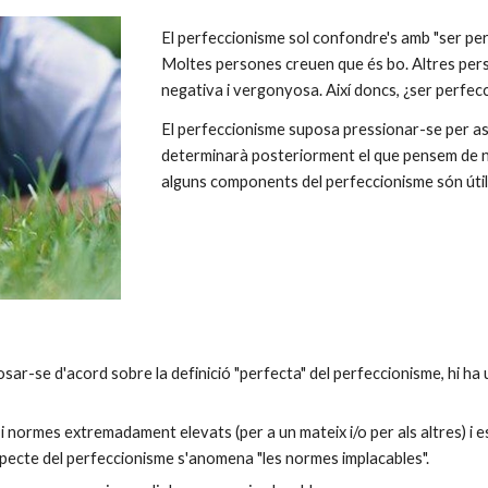
El perfeccionisme sol confondre's amb "ser per
Moltes persones creuen que és bo. Altres pers
negativa i vergonyosa. Així doncs, ¿ser perfec
El perfeccionisme suposa pressionar-se per as
determinarà posteriorment el que pensem de n
alguns components del perfeccionisme són útils
sar-se d'acord sobre la definició "perfecta" del perfeccionisme, hi ha
s i normes extremadament elevats (per a un mateix i/o per als altres) i
pecte del perfeccionisme s'anomena "les normes implacables".