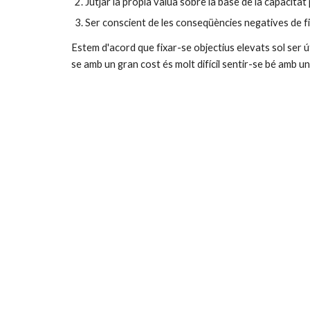
Jutjar la pròpia vàlua sobre la base de la capacitat
Ser conscient de les conseqüències negatives de fi
Estem d'acord que fixar-se objectius elevats sol ser
se amb un gran cost és molt difícil sentir-se bé amb u