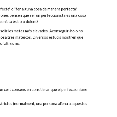
fecte" o "fer alguna cosa de manera perfecta". 
ones pensen que ser un perfeccionista és una cosa 
cionista és bo o dolent?
solir les metes més elevades. Aconseguir-ho o no 
osaltres mateixos. Diversos estudis mostren que 
 i altres no.
 un cert consens en considerar que el perfeccionisme 
 estrictes (normalment, una persona aliena a aquestes 