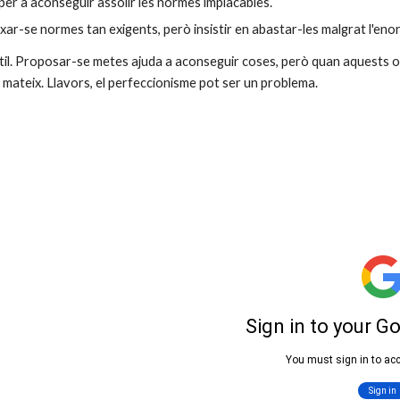
 per a aconseguir assolir les normes implacables.
xar-se normes tan exigents, però insistir en abastar-les malgrat l'e
 útil. Proposar-se metes ajuda a aconseguir coses, però quan aquests 
n mateix. Llavors, el perfeccionisme pot ser un problema.